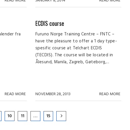
READ MORE
JANUARY 8, 2014
READ MORE
ECDIS course
alender fra
Furuno Norge Training Centre – FNTC –
have the pleasure to offer a 1 day type-
spesific course at Telchart ECDIS
(TECDIS). The course will be located in
Ålesund, Manila, Zagreb, Gøteborg,...
READ MORE
NOVEMBER 28, 2013
READ MORE
10
11
…
15