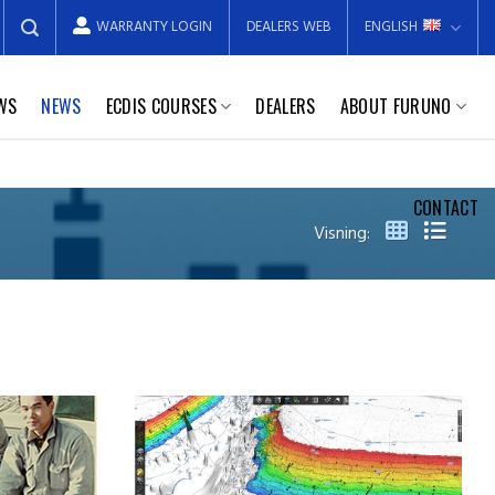
WARRANTY LOGIN
DEALERS WEB
ENGLISH
EWS
NEWS
ECDIS COURSES
DEALERS
ABOUT FURUNO
CONTACT
Visning: