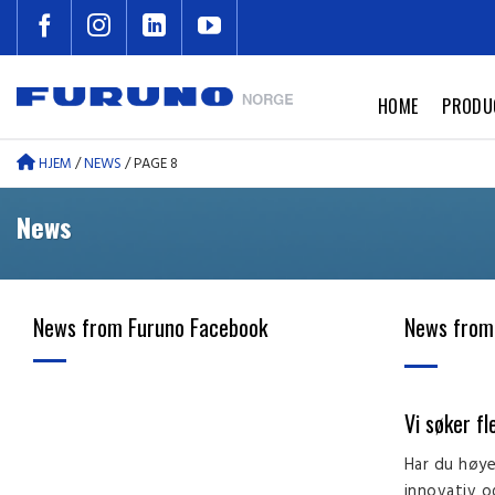
Skip
to
content
HOME
PRODU
HJEM
/
NEWS
/
PAGE 8
News
News from Furuno Facebook
News from
Vi søker f
Har du høye
innovativ og