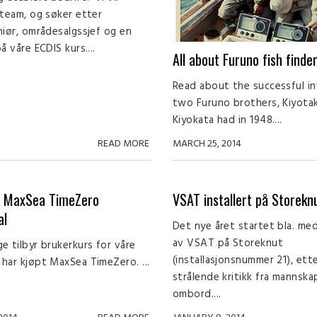
 team, og søker etter
niør, områdesalgssjef og en
å våre ECDIS kurs....
All about Furuno fish finde
Read about the successful i
two Furuno brothers, Kiyota
Kiyokata had in 1948....
READ MORE
MARCH 25, 2014
s MaxSea TimeZero
VSAT installert på Storekn
al
Det nye året startet bla. med
av VSAT på Storeknut
e tilbyr brukerkurs for våre
(installasjonsnummer 21), ett
har kjøpt MaxSea TimeZero. ...
strålende kritikk fra mannska
ombord....