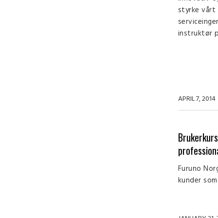
styrke vårt
serviceinge
instruktør p
APRIL 7, 2014
Brukerkur
profession
Furuno Norg
kunder som 