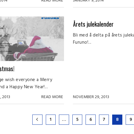
2014
READ MORE
JANUARY 9, 2014
Årets julekalender
Bli med å delta på årets julek
Furuno!...
stmas!
ge wish everyone a Merry
nd a Happy New Year!...
 2013
READ MORE
NOVEMBER 29, 2013
1
…
5
6
7
8
9