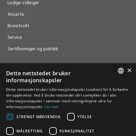
Ledige stillinger
Ansatte
Broretrofit
Service
Sertifiseringer og politikk
×
Dette nettstedet bruker
informasjonskapsler
HJELP OG SUPPORT
NORWEGIAN
Dette nettstedet bruker informasjonskapsler (cookies) for å forbedre
Salg
din opplevelse. Ved å bruke nettstedet vårt samtykker du i alle
ENGLISH
informasjonskapsler i samsvar med retningslinjene våre for
Kontakt
informasjonskapsler.
Les mer
STRENGT NØDVENDIG
YTELSE
MÅLRETTING
FUNKSJONALITET