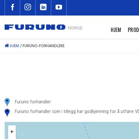
Skip
to
content
HJEM
PROD
HJEM
/
FURUNO-FORHANDLERE
Furuno forhandler
Furuno forhandler som i tillegg har godkjenning for å utføre 
+