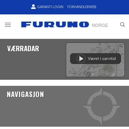
Skip
GARANTI LOGIN
FORHANDLERWEB
to
content
VÆRRADAR
NAVIGASJON