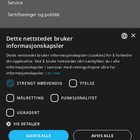
Service
Sertifiseringer og politikk
×
Dette nettstedet bruker
informasjonskapsler
HJELP OG SUPPORT
NORWEGIAN
Dette nettstedet bruker informasjonskapsler (cookies) for å forbedre
din opplevelse. Ved å bruke nettstedet vårt samtykker du i alle
Salg
ENGLISH
informasjonskapsler i samsvar med retningslinjene våre for
informasjonskapsler.
Les mer
Kontakt
STRENGT NØDVENDIG
YTELSE
MÅLRETTING
FUNKSJONALITET
UGRADERT
© Furuno Norge - Alle rettigheter reservert
VIS DETALJER
Vilkår for bruk
Personvern
Åpenhetsloven
GODTA ALLE
AVVIS ALLE