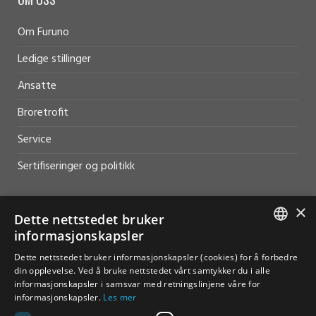
Om Furuno
Ledige stillinger
Ansatte
Broretrofit
Service
Sertifiseringer og politikk
×
Dette nettstedet bruker
informasjonskapsler
HJELP OG SUPPORT
NORWEGIAN
Dette nettstedet bruker informasjonskapsler (cookies) for å forbedre
din opplevelse. Ved å bruke nettstedet vårt samtykker du i alle
Salg
ENGLISH
informasjonskapsler i samsvar med retningslinjene våre for
informasjonskapsler.
Les mer
Kontakt