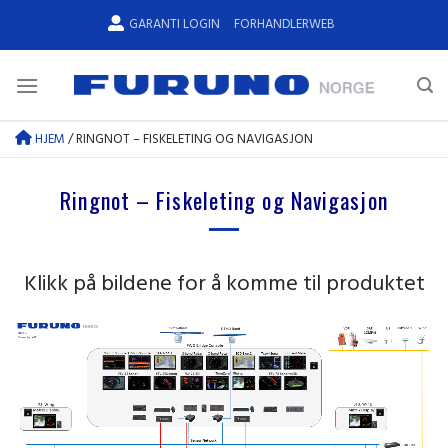
Skip
GARANTI LOGIN
FORHANDLERWEB
to
content
HJEM
/
RINGNOT – FISKELETING OG NAVIGASJON
Ringnot – Fiskeleting og Navigasjon
Klikk på bildene for å komme til produktet