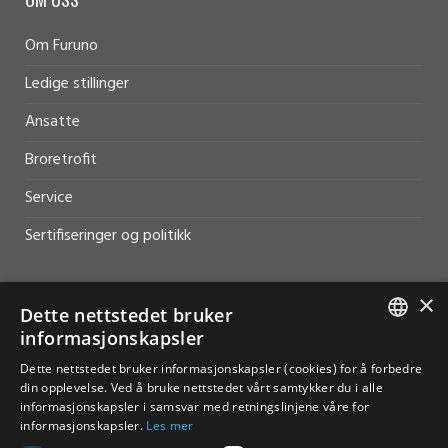
Om Furuno
Ledige stillinger
Ansatte
Broretrofit
Service
Sertifiseringer og politikk
×
Dette nettstedet bruker
informasjonskapsler
HJELP OG SUPPORT
NORWEGIAN
Dette nettstedet bruker informasjonskapsler (cookies) for å forbedre
Salg
din opplevelse. Ved å bruke nettstedet vårt samtykker du i alle
ENGLISH
informasjonskapsler i samsvar med retningslinjene våre for
Kontakt
informasjonskapsler.
Les mer