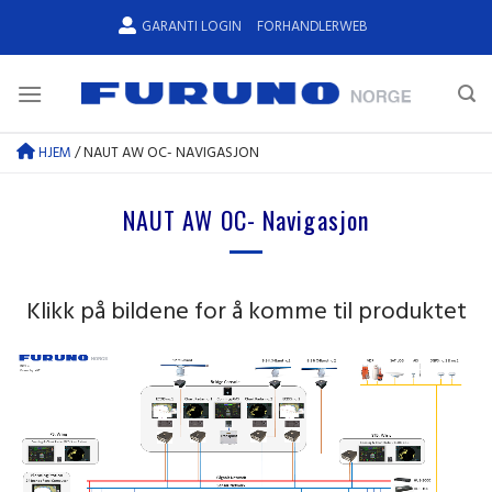
Skip
GARANTI LOGIN
FORHANDLERWEB
to
content
HJEM
/
NAUT AW OC- NAVIGASJON
NAUT AW OC- Navigasjon
Klikk på bildene for å komme til produktet