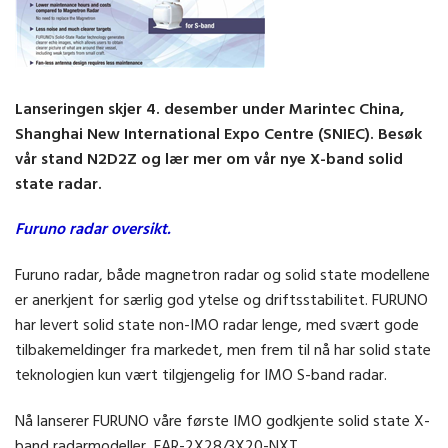
Lanseringen skjer 4. desember under Marintec China,
Shanghai New International Expo Centre (SNIEC). Besøk
vår stand N2D2Z og lær mer om vår nye X-band solid
state radar.
Furuno radar oversikt.
Furuno radar, både magnetron radar og solid state modellene
er anerkjent for særlig god ytelse og driftsstabilitet. FURUNO
har levert solid state non-IMO radar lenge, med svært gode
tilbakemeldinger fra markedet, men frem til nå har solid state
teknologien kun vært tilgjengelig for IMO S-band radar.
Nå lanserer FURUNO våre første IMO godkjente solid state X-
band radarmodeller, FAR-2X28/3X20-NXT.