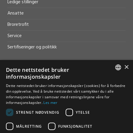
Ledige stillinger
Ansatte
Broretrofit
Service
Sertifiseringer og politikk
×
Dette nettstedet bruker
informasjonskapsler
HJELP OG SUPPORT
NORWEGIAN
Dette nettstedet bruker informasjonskapsler (cookies) for å forbedre
Salg
din opplevelse. Ved å bruke nettstedet vårt samtykker du i alle
ENGLISH
informasjonskapsler i samsvar med retningslinjene våre for
Kontakt
informasjonskapsler.
Les mer
STRENGT NØDVENDIG
YTELSE
MÅLRETTING
FUNKSJONALITET