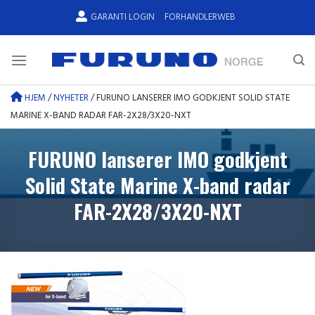
Skip
GARANTI LOGIN
FORHANDLERWEB
to
content
HJEM
/
NYHETER
/
FURUNO LANSERER IMO GODKJENT SOLID STATE
MARINE X-BAND RADAR FAR-2X28/3X20-NXT
FURUNO lanserer IMO godkjent
Solid State Marine X-band radar
FAR-2X28/3X20-NXT