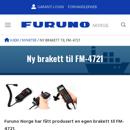
Skip
GARANTI LOGIN
FORHANDLERWEB
to
content
HJEM
/
NYHETER
/
NY BRAKETT TIL FM-4721
Ny brakett til FM-4721
Furuno Norge har fått produsert en egen brakett til FM-
4721.