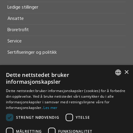
Ledige stillinger
Ansatte
Broretrofit
Service
Sertifiseringer og politikk
×
Dette nettstedet bruker
informasjonskapsler
HJELP OG SUPPORT
NORWEGIAN
Dette nettstedet bruker informasjonskapsler (cookies) for å forbedre
din opplevelse. Ved å bruke nettstedet vårt samtykker du i alle
Salg
ENGLISH
informasjonskapsler i samsvar med retningslinjene våre for
informasjonskapsler.
Les mer
Kontakt
STRENGT NØDVENDIG
YTELSE
MÅLRETTING
FUNKSJONALITET