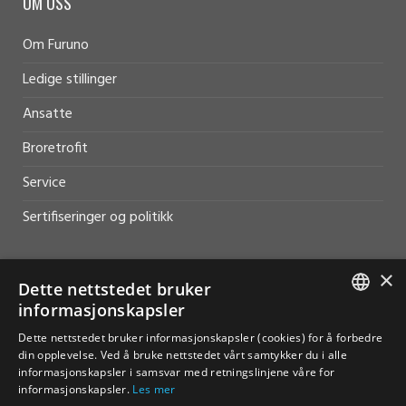
OM OSS
Om Furuno
Ledige stillinger
Ansatte
Broretrofit
Service
Sertifiseringer og politikk
×
Dette nettstedet bruker
informasjonskapsler
HJELP OG SUPPORT
NORWEGIAN
Dette nettstedet bruker informasjonskapsler (cookies) for å forbedre
Salg
din opplevelse. Ved å bruke nettstedet vårt samtykker du i alle
ENGLISH
informasjonskapsler i samsvar med retningslinjene våre for
Kontakt
informasjonskapsler.
Les mer