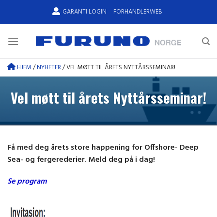
Skip
GARANTI LOGIN
FORHANDLERWEB
to
content
HJEM
/
NYHETER
/
VEL MØTT TIL ÅRETS NYTTÅRSSEMINAR!
Vel møtt til årets Nyttårsseminar!
Få med deg årets store happening for Offshore- Deep
Sea- og fergerederier. Meld deg på i dag!
Se program