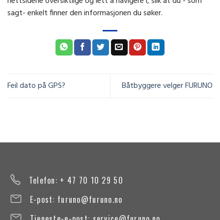
nettsidene oversiktlige og lett å navigere i, slik at du - som
sagt- enkelt finner den informasjonen du søker.
Feil dato på GPS?
Båtbyggere velger FURUNO
Telefon: + 47 70 10 29 50
E-post:
furuno@furuno.no
Tjeneste-e-post:
service@furuno.no