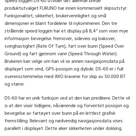
Speed loggen DS-60 utvider det allerede brede
produktutvalget FURUNO har innen kommersielt skipsutstyr.
Funksjonalitet, sikkerhet, brukervennlighet og små
dimensjoner er blant fordelene til nykommeren. Den tre
strålende speed loggen har et display på 8,4” som viser mye
informasjon: bevegelse fremover, sideveis og bakover,
svinghastighet (Rate Of Turn), fart over bunn (Speed Over
Ground) og fart gjennom vann (Speed Through Water).
Brukeren kan velge om han vil se annen navigasjonsdata på
displayet som vind, GPS-posisjon og dybde. DS-60 er i full
overensstemmelse med IMO kravene for skip av 50.000 BT
og større.
DS-60 har en unik funksjon ved at den kan predikere. Dette vil
si at den viser tidligere, nåværende og forventet posisjon og
bevegelse av fartøyet over bunn på en lettlest grafisk
fremstilling. Relevant og nødvendig navigasjonsdata vises
parallelt i displayet. Dette øker sikkerheten under dokking.