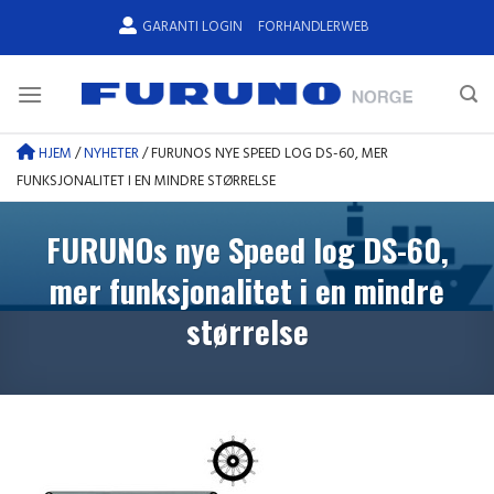
Skip
GARANTI LOGIN
FORHANDLERWEB
to
content
HJEM
/
NYHETER
/
FURUNOS NYE SPEED LOG DS-60, MER
FUNKSJONALITET I EN MINDRE STØRRELSE
FURUNOs nye Speed log DS-60,
mer funksjonalitet i en mindre
størrelse