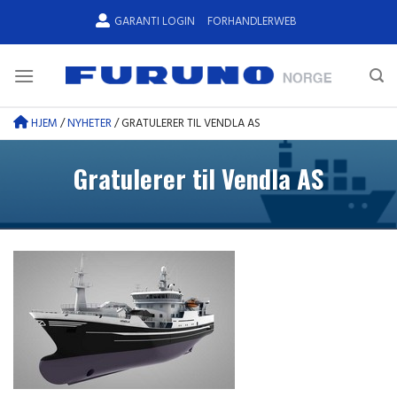
Skip
GARANTI LOGIN
FORHANDLERWEB
to
content
HJEM
/
NYHETER
/
GRATULERER TIL VENDLA AS
Gratulerer til Vendla AS