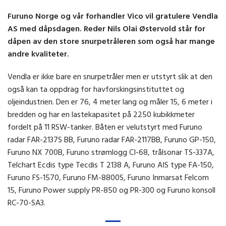
Furuno Norge og vår forhandler Vico vil gratulere Vendla
AS med dåpsdagen. Reder Nils Olai Østervold står for
dåpen av den store snurpetråleren som også har mange
andre kvaliteter.
Vendla er ikke bare en snurpetråler men er utstyrt slik at den
også kan ta oppdrag for havforskingsinstituttet og
oljeindustrien. Den er 76, 4 meter lang og måler 15, 6 meter i
bredden og har en lastekapasitet på 2250 kubikkmeter
fordelt på 11 RSW-tanker. Båten er velutstyrt med Furuno
radar FAR-2137S BB, Furuno radar FAR-2117BB, Furuno GP-150,
Furuno NX 700B, Furuno strømlogg CI-68, trålsonar TS-337A,
Telchart Ecdis type Tecdis T 2138 A, Furuno AIS type FA-150,
Furuno FS-1570, Furuno FM-8800S, Furuno Inmarsat Felcom
15, Furuno Power supply PR-850 og PR-300 og Furuno konsoll
RC-70-SA3.