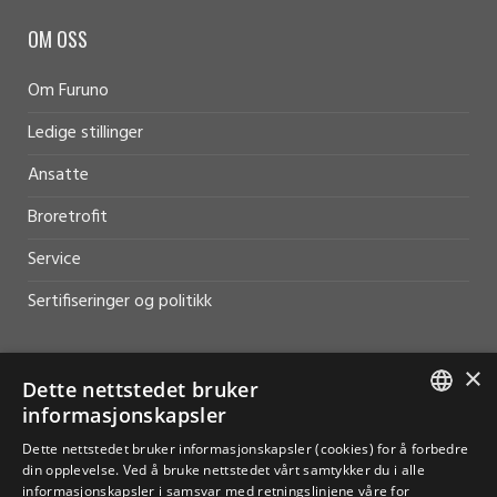
OM OSS
Om Furuno
Ledige stillinger
Ansatte
Broretrofit
Service
Sertifiseringer og politikk
×
Dette nettstedet bruker
informasjonskapsler
HJELP OG SUPPORT
NORWEGIAN
Dette nettstedet bruker informasjonskapsler (cookies) for å forbedre
Salg
din opplevelse. Ved å bruke nettstedet vårt samtykker du i alle
ENGLISH
informasjonskapsler i samsvar med retningslinjene våre for