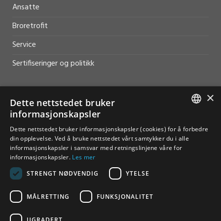
Ansatte
Broretrofit
Service
Sertifiseringer og politikk
×
Dette nettstedet bruker
informasjonskapsler
HJELP OG SUPPORT
NORWEGIAN
Dette nettstedet bruker informasjonskapsler (cookies) for å forbedre
Salg
din opplevelse. Ved å bruke nettstedet vårt samtykker du i alle
ENGLISH
informasjonskapsler i samsvar med retningslinjene våre for
Kontakt
informasjonskapsler.
Les mer
STRENGT NØDVENDIG
YTELSE
MÅLRETTING
FUNKSJONALITET
UGRADERT