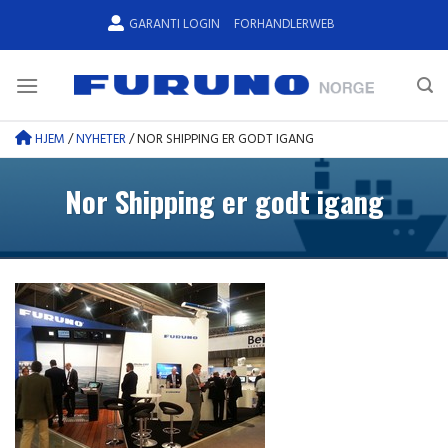
Skip
GARANTI LOGIN
FORHANDLERWEB
to
content
HJEM
/
NYHETER
/
NOR SHIPPING ER GODT IGANG
Nor Shipping er godt igang