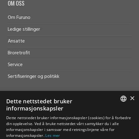
OM OSS
Om Furuno
Ledige stillinger
Ansatte
Broretrofit
Service
Sertifiseringer og politikk
×
Dette nettstedet bruker
informasjonskapsler
HJELP OG SUPPORT
NORWEGIAN
Dette nettstedet bruker informasjonskapsler (cookies) for å forbedre
Salg
din opplevelse. Ved å bruke nettstedet vårt samtykker du i alle
ENGLISH
informasjonskapsler i samsvar med retningslinjene våre for
Kontakt
informasjonskapsler.
Les mer