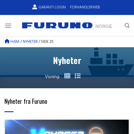
Skip
GARANTI LOGIN
FORHANDLERWEB
to
content
HJEM
/
NYHETER
/
SIDE 25
Nyheter
Visning:
Nyheter fra Furuno