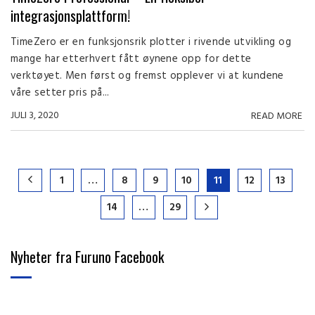
integrasjonsplattform!
TimeZero er en funksjonsrik plotter i rivende utvikling og
mange har etterhvert fått øynene opp for dette
verktøyet. Men først og fremst opplever vi at kundene
våre setter pris på...
JULI 3, 2020
READ MORE
1
…
8
9
10
11
12
13
14
…
29
Nyheter fra Furuno Facebook