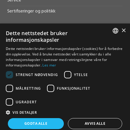
Service
Sertifiseringer og politikk
×
Dette nettstedet bruker
informasjonskapsler
HJELP OG SUPPORT
NORWEGIAN
Dette nettstedet bruker informasjonskapsler (cookies) for å forbedre
din opplevelse. Ved å bruke nettstedet vårt samtykker du i alle
Salg
ENGLISH
informasjonskapsler i samsvar med retningslinjene våre for
informasjonskapsler.
Les mer
Kontakt
STRENGT NØDVENDIG
YTELSE
MÅLRETTING
FUNKSJONALITET
UGRADERT
© Furuno Norge - Alle rettigheter reservert
VIS DETALJER
Vilkår for bruk
Personvern
Åpenhetsloven
GODTA ALLE
AVVIS ALLE