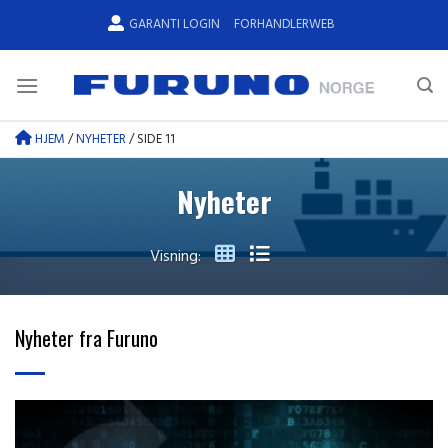
Skip
GARANTI LOGIN
FORHANDLERWEB
to
content
HJEM
/
NYHETER
/
SIDE 11
Nyheter
Visning:
Nyheter fra Furuno