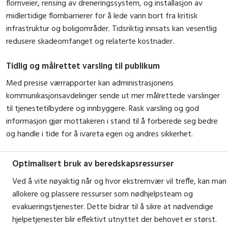
flomveier, rensing av dreneringssystem, og installasjon av
midlertidige flombarrierer for å lede vann bort fra kritisk
infrastruktur og boligområder. Tidsriktig innsats kan vesentlig
redusere skadeomfanget og relaterte kostnader.
Tidlig og målrettet varsling til publikum
Med presise værrapporter kan administrasjonens
kommunikasjonsavdelinger sende ut mer målrettede varslinger
til tjenestetilbydere og innbyggere. Rask varsling og god
informasjon gjør mottakeren i stand til å forberede seg bedre
og handle i tide for å ivareta egen og andres sikkerhet.
Optimalisert bruk av beredskapsressurser
Ved å vite nøyaktig når og hvor ekstremvær vil treffe, kan man
allokere og plassere ressurser som nødhjelpsteam og
evakueringstjenester. Dette bidrar til å sikre at nødvendige
hjelpetjenester blir effektivt utnyttet der behovet er størst.