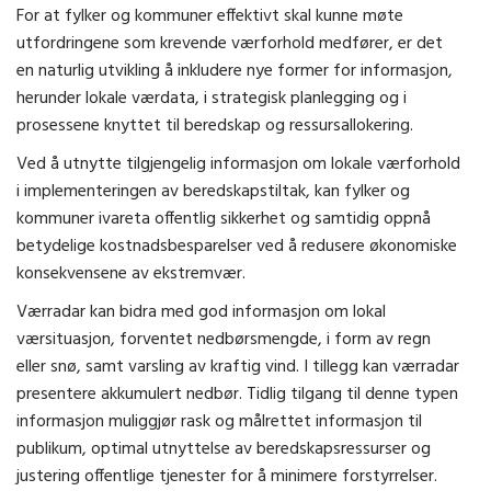
For at fylker og kommuner effektivt skal kunne møte
utfordringene som krevende værforhold medfører, er det
en naturlig utvikling å inkludere nye former for informasjon,
herunder lokale værdata, i strategisk planlegging og i
prosessene knyttet til beredskap og ressursallokering.
Ved å utnytte tilgjengelig informasjon om lokale værforhold
i implementeringen av beredskapstiltak, kan fylker og
kommuner ivareta offentlig sikkerhet og samtidig oppnå
betydelige kostnadsbesparelser ved å redusere økonomiske
konsekvensene av ekstremvær.
Værradar kan bidra med god informasjon om lokal
værsituasjon, forventet nedbørsmengde, i form av regn
eller snø, samt varsling av kraftig vind. I tillegg kan værradar
presentere akkumulert nedbør. Tidlig tilgang til denne typen
informasjon muliggjør rask og målrettet informasjon til
publikum, optimal utnyttelse av beredskapsressurser og
justering offentlige tjenester for å minimere forstyrrelser.