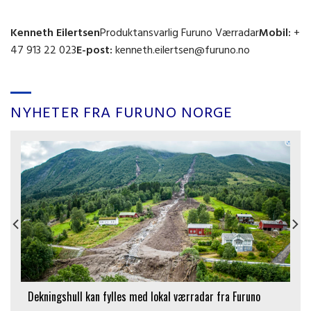
Kenneth Eilertsen
Produktansvarlig Furuno Værradar
Mobil:
+
47 913 22 023
E-post:
kenneth.eilertsen@furuno.no
NYHETER FRA FURUNO NORGE
Dekningshull kan fylles med lokal værradar fra Furuno