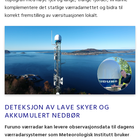
topografi med høye fjell og lange, trange fjorder, vil kunne
komplementere det statlige værradarnettet og bidra til
korrekt fremstilling av værsituasjonen lokalt.
DETEKSJON AV LAVE SKYER OG
AKKUMULERT NEDBØR
Furuno værradar kan levere observasjonsdata til dagens
værradarsystemer som Meteorologisk Institutt bruker