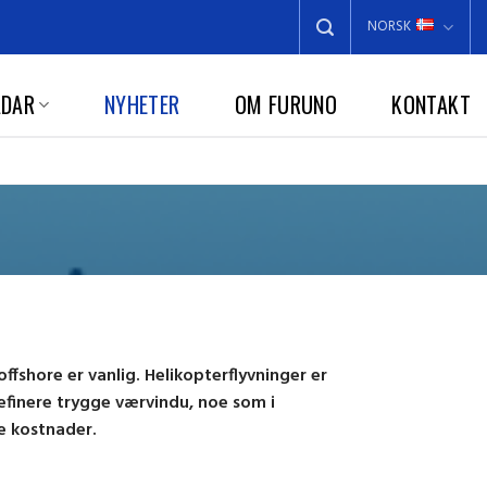
NORSK
ADAR
NYHETER
OM FURUNO
KONTAKT
ffshore er vanlig. Helikopterflyvninger er
efinere trygge værvindu, noe som i
te kostnader.