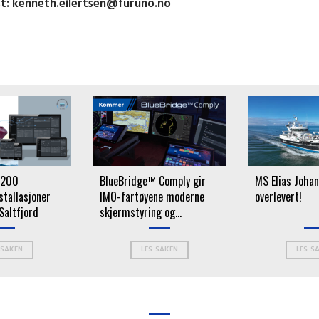
st:
kenneth.eilertsen@furuno.no
 200
BlueBridge™ Comply gir
MS Elias Johan
tallasjoner
IMO-fartøyene moderne
overlevert!
Saltfjord
skjermstyring og
sentralisert betjening
 SAKEN
LES SAKEN
LES S