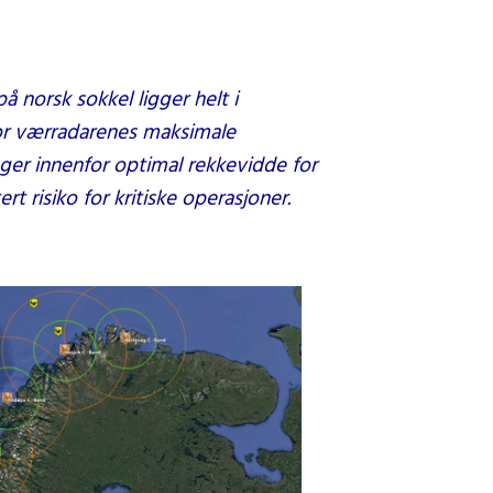
på norsk sokkel ligger helt i
for værradarenes maksimale
gger innenfor optimal rekkevidde for
rt risiko for kritiske operasjoner.