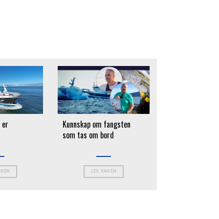
 er
Kunnskap om fangsten
som tas om bord
AKEN
LES SAKEN