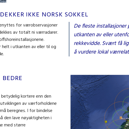
EKKER IKKE NORSK SOKKEL
benyttes for værobservasjoner
De fleste installasjoner 
ekkes av totalt ni værradarer.
utkanten av eller uten
ffshoreinstallasjonene.
rekkevidde. Svært få li
helt i utkanten av eller til og
å vurdere lokal værrelate
e.
I BEDRE
 betydelig kortere enn den
 utviklingen av værforholdene
 må beregnes. I for bindelse
må den lave nøyaktigheten i
ge med større