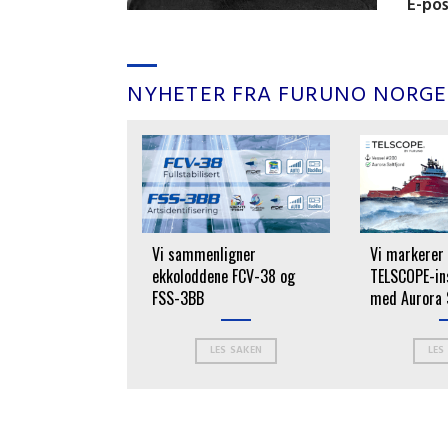
E-po
NYHETER FRA FURUNO NORGE
rit med Furuno
Vi sammenligner
Vi markerer
sløsning
ekkoloddene FCV-38 og
TELSCOPE-ins
FSS-3BB
med Aurora 
ES SAKEN
LES SAKEN
LES