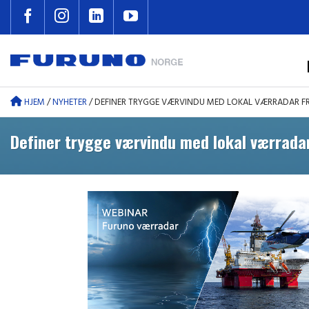
Skip
to
content
HJEM
/
NYHETER
/
DEFINER TRYGGE VÆRVINDU MED LOKAL VÆRRADAR F
Definer trygge værvindu med lokal værrada