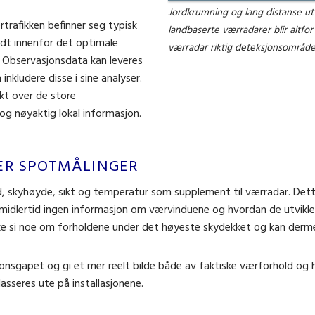
Jordkrumning og lang distanse ut t
trafikken befinner seg typisk
landbaserte værradarer blir altfor
odt innenfor det optimale
værradar riktig deteksjonsområde 
. Observasjonsdata kan leveres
inkludere disse i sine analyser.
t over de store
g nøyaktig lokal informasjon.
ER SPOTMÅLINGER
ind, skyhøyde, sikt og temperatur som supplement til værradar. De
r imidlertid ingen informasjon om værvinduene og hvordan de utvik
kke si noe om forholdene under det høyeste skydekket og kan dermed
jonsgapet og gi et mer reelt bilde både av faktiske værforhold og h
sseres ute på installasjonene.