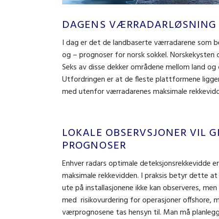
DAGENS VÆRRADARLØSNING D
I dag er det de landbaserte værradarene som 
og – prognoser for norsk sokkel. Norskekysten d
Seks av disse dekker områdene mellom land og o
Utfordringen er at de fleste plattformene ligger 
med utenfor værradarenes maksimale rekkevidd
LOKALE OBSERVSJONER VIL G
PROGNOSER
Enhver radars optimale deteksjonsrekkevidde er
maksimale rekkevidden. I praksis betyr dette at
ute på installasjonene ikke kan observeres, men
med risikovurdering for operasjoner offshore, 
værprognosene tas hensyn til. Man må planleg