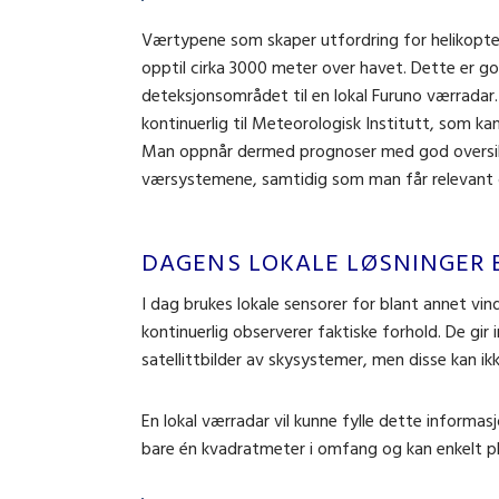
Værtypene som skaper utfordring for helikopter
opptil cirka 3000 meter over havet. Dette er g
deteksjonsområdet til en lokal Furuno værradar
kontinuerlig til Meteorologisk Institutt, som kan 
Man oppnår dermed prognoser med god oversik
værsystemene, samtidig som man får relevant o
DAGENS LOKALE LØSNINGER 
I dag brukes lokale sensorer for blant annet v
kontinuerlig observerer faktiske forhold. De gi
satellittbilder av skysystemer, men disse kan i
En lokal værradar vil kunne fylle dette informas
bare én kvadratmeter i omfang og kan enkelt pla