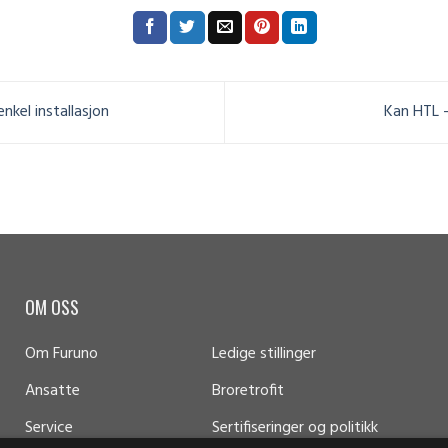
nkel installasjon
Kan HTL –
OM OSS
Om Furuno
Ledige stillinger
Ansatte
Broretrofit
Service
Sertifiseringer og politikk