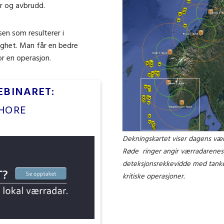
er og avbrudd.
sen som resulterer i
ghet. Man får en bedre
or en operasjon.
EBINARET:
HORE
Dekningskartet viser dagens værr
Røde ringer angir værradarenes 
deteksjonsrekkevidde med tanke p
kritiske operasjoner.