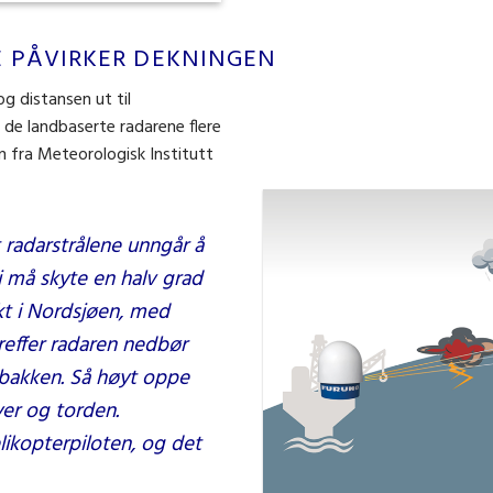
 PÅVIRKER DEKNINGEN
g distansen ut til
de landbaserte radarene flere
n fra Meteorologisk Institutt
 radarstrålene unngår å
 vi må skyte en halv grad
ikt i Nordsjøen, med
treffer radaren nedbør
 bakken. Så høyt oppe
kyer og torden.
likopterpiloten, og det