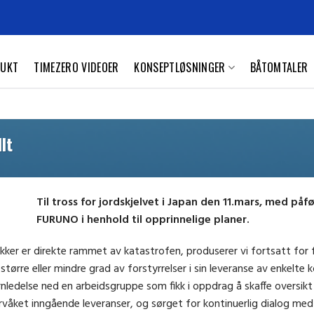
UKT
TIMEZERO VIDEOER
KONSEPTLØSNINGER
BÅTOMTALER
lt
Til tross for jordskjelvet i Japan den 11.mars, med på
FURUNO i henhold til opprinnelige planer.
ker er direkte rammet av katastrofen, produserer vi fortsatt for ful
 større eller mindre grad av forstyrrelser i sin leveranse av enkelt
ledelse ned en arbeidsgruppe som fikk i oppdrag å skaffe oversikt
våket inngående leveranser, og sørget for kontinuerlig dialog med