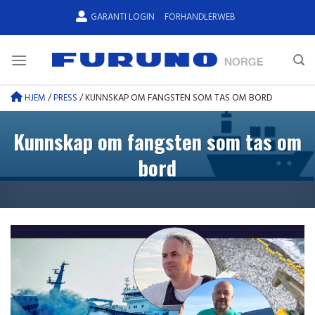
Skip
GARANTI LOGIN
FORHANDLERWEB
to
content
HJEM
/
PRESS
/
KUNNSKAP OM FANGSTEN SOM TAS OM BORD
Kunnskap om fangsten som tas om
bord