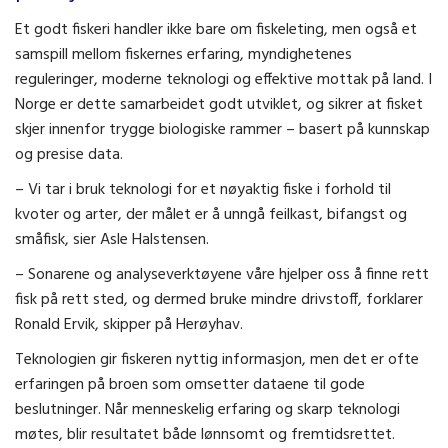
Et godt fiskeri handler ikke bare om fiskeleting, men også et
samspill mellom fiskernes erfaring, myndighetenes
reguleringer, moderne teknologi og effektive mottak på land. I
Norge er dette samarbeidet godt utviklet, og sikrer at fisket
skjer innenfor trygge biologiske rammer – basert på kunnskap
og presise data.
– Vi tar i bruk teknologi for et nøyaktig fiske i forhold til
kvoter og arter, der målet er å unngå feilkast, bifangst og
småfisk, sier Asle Halstensen.
– Sonarene og analyseverktøyene våre hjelper oss å finne rett
fisk på rett sted, og dermed bruke mindre drivstoff, forklarer
Ronald Ervik, skipper på Herøyhav.
Teknologien gir fiskeren nyttig informasjon, men det er ofte
erfaringen på broen som omsetter dataene til gode
beslutninger. Når menneskelig erfaring og skarp teknologi
møtes, blir resultatet både lønnsomt og fremtidsrettet.