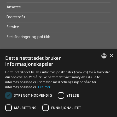
Ansatte
Broretrofit
Service
Sertifiseringer og politikk
×
Dette nettstedet bruker
informasjonskapsler
HJELP OG SUPPORT
NORWEGIAN
Dette nettstedet bruker informasjonskapsler (cookies) for å forbedre
Salg
din opplevelse. Ved å bruke nettstedet vårt samtykker du i alle
ENGLISH
informasjonskapsler i samsvar med retningslinjene våre for
Kontakt
informasjonskapsler.
Les mer
STRENGT NØDVENDIG
YTELSE
MÅLRETTING
FUNKSJONALITET