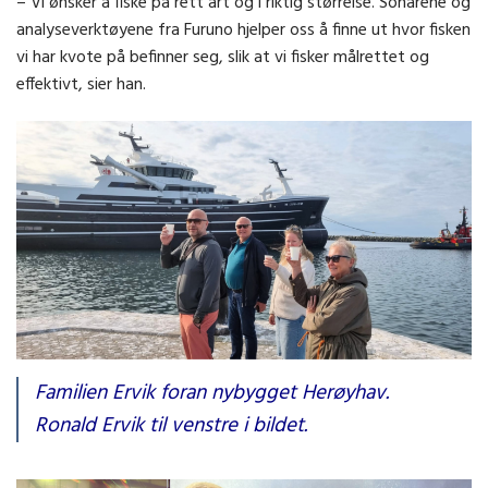
– Vi ønsker å fiske på rett art og i riktig størrelse. Sonarene og
analyseverktøyene fra Furuno hjelper oss å finne ut hvor fisken
vi har kvote på befinner seg, slik at vi fisker målrettet og
effektivt, sier han.
Familien Ervik foran nybygget Herøyhav.
Ronald Ervik til venstre i bildet.