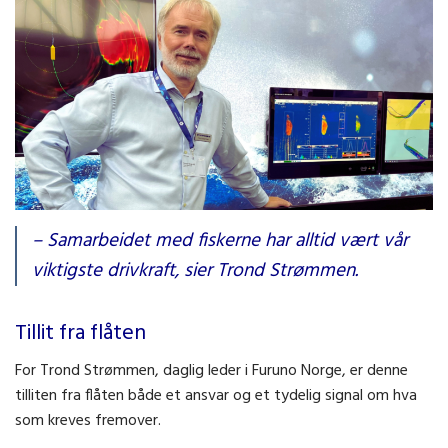
Vår oppgave er å sørge for at teknologien fortsetter å støtte
– Samarbeidet med fiskerne har alltid vært vår
fiskerne i det arbeidet, sier Trond Strømmen som er daglig leder i
viktigste drivkraft, sier Trond Strømmen.
Furuno Norge.
Tillit fra flåten
For Trond Strømmen, daglig leder i Furuno Norge, er denne
tilliten fra flåten både et ansvar og et tydelig signal om hva
som kreves fremover.