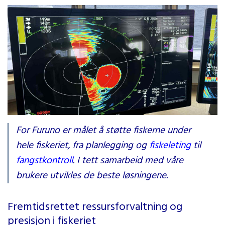
Klart ekko av en makrellflekk på Sonar FSV-75
For Furuno er målet å støtte fiskerne under
hele fiskeriet, fra planlegging og
fiskeleting
til
fangstkontroll
. I tett samarbeid med våre
brukere utvikles de beste løsningene.
Fremtidsrettet ressursforvaltning og
presisjon i fiskeriet