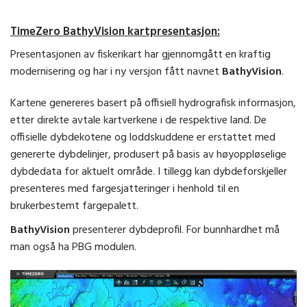
TimeZero BathyVision kartpresentasjon:
Presentasjonen av fiskerikart har gjennomgått en kraftig
modernisering og har i ny versjon fått navnet
BathyVision
.
Kartene genereres basert på offisiell hydrografisk informasjon,
etter direkte avtale kartverkene i de respektive land. De
offisielle dybdekotene og loddskuddene er erstattet med
genererte dybdelinjer, produsert på basis av høyoppløselige
dybdedata for aktuelt område. I tillegg kan dybdeforskjeller
presenteres med fargesjatteringer i henhold til en
brukerbestemt fargepalett.
BathyVision
presenterer dybdeprofil. For bunnhardhet må
man også ha PBG modulen.