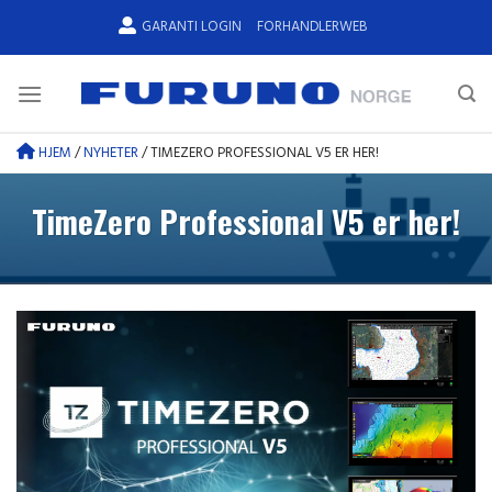
Skip
GARANTI LOGIN
FORHANDLERWEB
to
content
HJEM
/
NYHETER
/
TIMEZERO PROFESSIONAL V5 ER HER!
TimeZero Professional V5 er her!