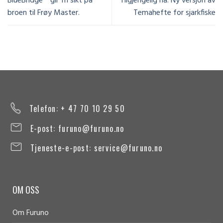
BlueBridge™ gir fri sikt på
Tilgjengelig nå: Ny versjon av
broen til Frøy Master.
Temahefte for sjarkfiske
Telefon: + 47 70 10 29 50
E-post:
furuno@furuno.no
Tjeneste-e-post:
service@furuno.no
OM OSS
Om Furuno