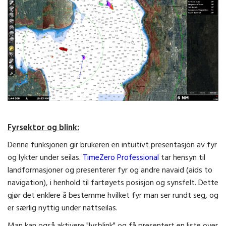
Fyrsektor og blink:
Denne funksjonen gir brukeren en intuitivt presentasjon av fyr
og lykter under seilas.
TimeZero Professional
tar hensyn til
landformasjoner og presenterer fyr og andre navaid (aids to
navigation), i henhold til fartøyets posisjon og synsfelt. Dette
gjør det enklere å bestemme hvilket fyr man ser rundt seg, og
er særlig nyttig under nattseilas.
Man kan også aktivere "lysblink" og få presentert en liste over