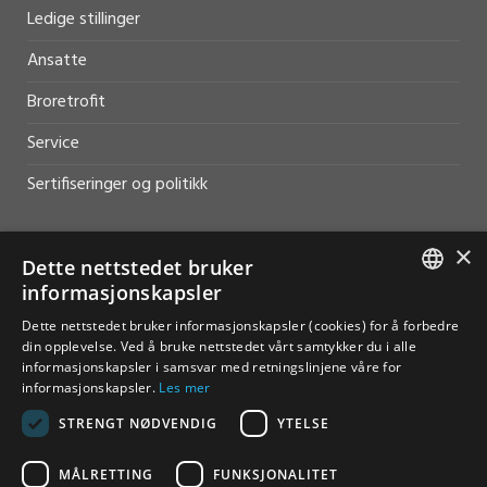
Ledige stillinger
Ansatte
Broretrofit
Service
Sertifiseringer og politikk
×
Dette nettstedet bruker
informasjonskapsler
HJELP OG SUPPORT
NORWEGIAN
Dette nettstedet bruker informasjonskapsler (cookies) for å forbedre
Salg
din opplevelse. Ved å bruke nettstedet vårt samtykker du i alle
ENGLISH
informasjonskapsler i samsvar med retningslinjene våre for
Kontakt
informasjonskapsler.
Les mer
STRENGT NØDVENDIG
YTELSE
MÅLRETTING
FUNKSJONALITET