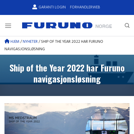
Skip
GARANTI LOGIN
FORHANDLERWEB
to
content
HJEM
/
NYHETER
/
SHIP OF THE YEAR 2022 HAR FURUNO
NAVIGASJONSLØSNING
Ship of the Year 2022 har Furuno
navigasjonsløsning