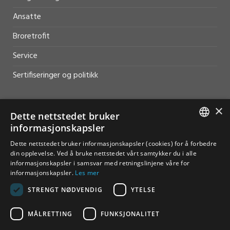
Ansatte
Broretrofit
Service
Sertifiseringer og politikk
×
Dette nettstedet bruker
informasjonskapsler
HJELP OG SUPPORT
NORWEGIAN
Dette nettstedet bruker informasjonskapsler (cookies) for å forbedre
Salg
din opplevelse. Ved å bruke nettstedet vårt samtykker du i alle
ENGLISH
informasjonskapsler i samsvar med retningslinjene våre for
Kontakt
informasjonskapsler.
Les mer
STRENGT NØDVENDIG
YTELSE
MÅLRETTING
FUNKSJONALITET