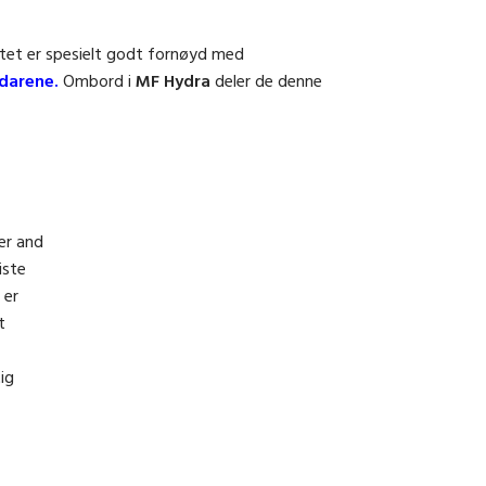
entet er spesielt godt fornøyd med
darene.
Ombord i
MF Hydra
deler de denne
er and
iste
 er
t
ig