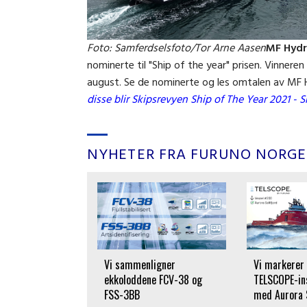
Foto: Samferdselsfoto/Tor Arne Aasen
MF Hyd
nominerte til "Ship of the year" prisen. Vinneren 
august. Se de nominerte og les omtalen av MF
disse blir Skipsrevyen Ship of The Year 2021 - 
NYHETER FRA FURUNO NORGE
ar fått utvidet
Vi sammenligner
Vi markerer
tch integrasjon
ekkoloddene FCV-38 og
TELSCOPE-ins
FSS-3BB
med Aurora 