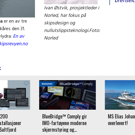
brenselc
Ivan Østvik, prosjektleder i
Norled, har fokus på
ra
er en av tre
skipsdesign og
kåres den 31.
nullutslippsteknologi.
Foto:
 Hydra:
En av
Norled
Skipsrevyen.no
:
 200
BlueBridge™ Comply gir
MS Elias Johan
tallasjoner
IMO-fartøyene moderne
overlevert!
Saltfjord
skjermstyring og