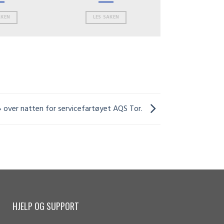
AKEN
LES SAKEN
» over natten for servicefartøyet AQS Tor.
HJELP OG SUPPORT