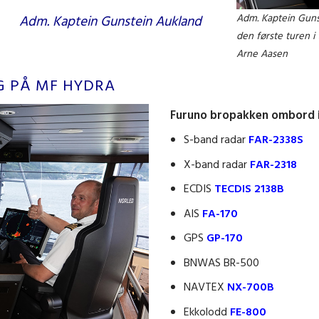
Adm. Kaptein Gunst
Adm. Kaptein Gunstein Aukland
den første turen i 
Arne Aasen
G PÅ MF HYDRA
Furuno bropakken ombord i
S-band radar
FAR-2338S
X-band radar
FAR-2318
ECDIS
TECDIS 2138B
AIS
FA-170
GPS
GP-170
BNWAS BR-500
NAVTEX
NX-700B
Ekkolodd
FE-800