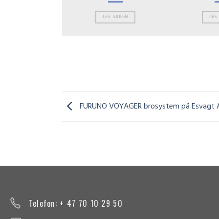
ES SAKEN
LES SAKEN
LES
FURUNO VOYAGER brosystem på Esvagt 
Telefon: + 47 70 10 29 50