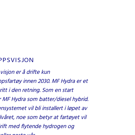
PPSVISJON
visjon er å drifte kun
ippsfartøy innen 2030. MF Hydra er et
kritt i den retning. Som en start
 MF Hydra som batter/diesel hybrid.
systemet vil bli installert i løpet av
lvåret, noe som betyr at fartøyet vil
drift med flytende hydrogen og