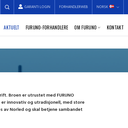
GARANTI LOGIN
FORHANDLERWEB
NORSK
AKTUELT
FURUNO-FORHANDLERE
OM FURUNO
KONTAKT
drift. Broen er utrustet med FURUNO
r innovativ og utradisjonell, med store
ves av Norled og skal betjene sambandet