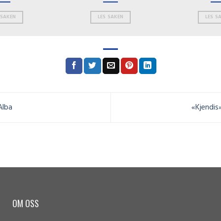
sentralisert betjening
 SAKEN
LES SAKEN
LES S
Alba
«Kjendis
OM OSS