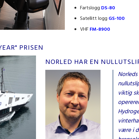
Fartslogg
DS-80
Satellitt logg
GS-100
VHF
FM-8900
YEAR" PRISEN
NORLED HAR EN NULLUTSLI
Norleds 
nullutsl
viktig s
opererer
Hydrogen
vinterha
være i 