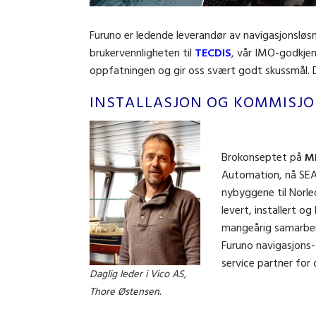
Furuno er ledende leverandør av navigasjonsløsn
brukervennligheten til
TECDIS
, vår IMO-godkjen
oppfatningen og gir oss svært godt skussmål. De
INSTALLASJON OG KOMMISJ
Brokonseptet på
M
Automation, nå SE
nybyggene til Norle
levert, installert o
mangeårig samarbeid
Furuno navigasjons-
service partner for
Daglig leder i Vico AS,
Thore Østensen.