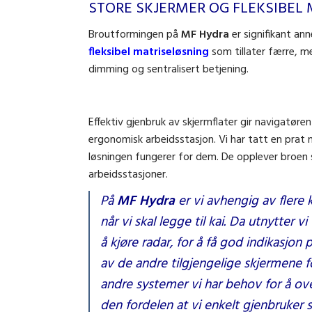
STORE SKJERMER OG FLEKSIBEL
Broutformingen på
MF Hydra
er signifikant an
fleksibel matriseløsning
som tillater færre, m
dimming og sentralisert betjening.
Effektiv gjenbruk av skjermflater gir navigatør
ergonomisk arbeidsstasjon. Vi har tatt en pr
løsningen fungerer for dem. De opplever broen 
arbeidsstasjoner.
På
MF Hydra
er vi avhengig av flere k
når vi skal legge til kai. Da utnytter vi
å kjøre radar, for å få god indikasjon 
av de andre tilgjengelige skjermene fo
andre systemer vi har behov for å ov
den fordelen at vi enkelt gjenbruker s