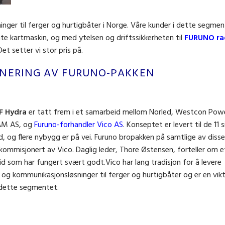
inger til ferger og hurtigbåter i Norge. Våre kunder i dette segm
te kartmaskin, og med ytelsen og driftssikkerheten til
FURUNO ra
t setter vi stor pris på.
ONERING AV FURUNO-PAKKEN
F Hydra
er tatt frem i et samarbeid mellom Norled, Westcon Pow
AM AS, og
Furuno-forhandler Vico AS
. Konseptet er levert til de 11 s
d, og flere nybygg er på vei. Furuno bropakken på samtlige av disse
g kommisjonert av Vico. Daglig leder, Thore Østensen, forteller om e
 som har fungert svært godt.Vico har lang tradisjon for å levere
 og kommunikasjonsløsninger til ferger og hurtigbåter og er en vikt
 dette segmentet.