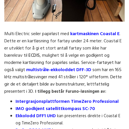
Multi Electric seiler papirløst med
kartmaskinen Coastal E
.
Dette er en kartløsning for fartøy under 24 meter. Coastal E
er utviklet for å gi et stort antall fartøy som ikke har
bærekrav til
ECDIS
, mulighet til å velge
en godkjent og
moderne kartløsning for papirløs seilas. Service-fartøyet har
også valgt
multistråle-ekkoloddet DFF-3D
som har en 165
kHz multistrålesvinger med 41 stråler i 120° vifteform. Dette
gir de et detaljert bilde av bunnstrukturer, lettfattelig
presentert i 3D.
I tillegg består Furuno-løsningen av:
Intergrasjonsplattformen TimeZero Professional
IMO godkjent satellittkompass SC-70
Ekkolodd DFF1 UHD
kan presenteres direkte i Coastal E
og TimeZero Professional.