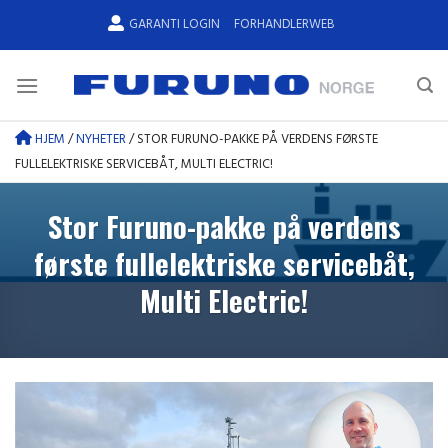
Skip
GARANTI LOGIN
FORHANDLERWEB
to
content
HJEM
/
NYHETER
/
STOR FURUNO-PAKKE PÅ VERDENS FØRSTE
FULLELEKTRISKE SERVICEBÅT, MULTI ELECTRIC!
Stor Furuno-pakke på verdens
første fullelektriske servicebåt,
Multi Electric!