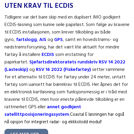
UTEN KRAV TIL ECDIS
Tidligere var det bare skip med en duplisert IMO godkjent
ECDIS-løsning som kunne seile papirløst. Som følge av kravene
til ECDIS installasjonen, som krever tilkobling av både
gyro,
fartslogg
,
AIS
og
GPS
, samt en hovedstrøms- og
nødstrømsforsyning, har det vært lite aktuelt for mindre
fartøy å installere
ECDIS
som erstatning for
papirkartet.
Sjøfartsdirektoratets rundskriv RSV 14 2022
(Lasteskip)
og
RSV 16 2022 (Fiskefartøy)
setter rammene
for et alternativ til ECDIS for fartøy under 24 meter, untatt
fartøy som uansett har bærekrav til ECDIS. Her åpnes det for
en elektronisk kartløsning som funksjonsmessig er i tråd med
kravene til ECDIS, men hvor eneste påkrevde tilkobling er en
rattmerket GPS eller
annet godkjent
satellittposisjoneringssystem
.
Coastal E løsningen har også
nå opsjon for integrert radar- og ekkkolodd modul!