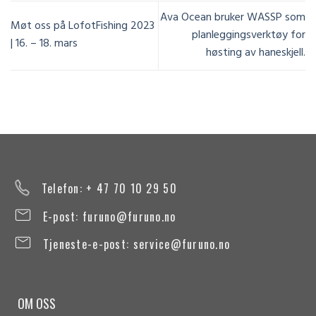
Ava Ocean bruker WASSP som
Møt oss på LofotFishing 2023
planleggingsverktøy for
| 16. – 18. mars
høsting av haneskjell.
Telefon: + 47 70 10 29 50
E-post:
furuno@furuno.no
Tjeneste-e-post:
service@furuno.no
OM OSS