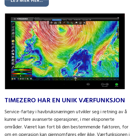
LES MER HER...
TIMEZERO HAR EN UNIK VÆRFUNKSJON
Værfunksjonen i TimeZero Professional er fullintegrert i kartet.
Service-fartøy i havbruksnæringen utvikler seg i retning av å
kunne utføre avanserte operasjoner, i mer eksponerte
områder. Været kan fort bli den bestemmende faktoren, for
om en operasjon kan gjennomføres eller ikke. Værfunksjonen i