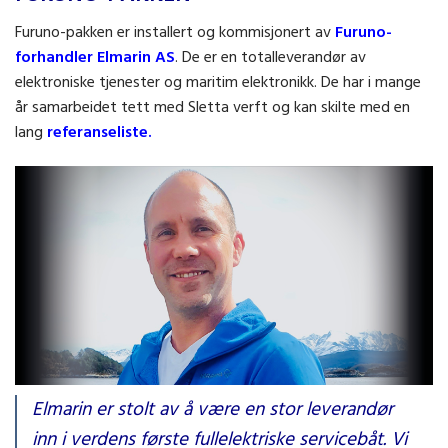
Furuno-pakken er installert og kommisjonert av
Furuno-
forhandler Elmarin AS
. De er en totalleverandør av
elektroniske tjenester og maritim elektronikk. De har i mange
år samarbeidet tett med Sletta verft og kan skilte med en
lang
referanseliste.
Serviceleder Jan Ove Knudsen i Elmarin takker for oppdraget av
Elmarin er stolt av å være en stor leverandør
installasjonen om bord.
inn i verdens første fullelektriske servicebåt. Vi