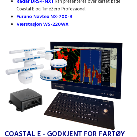
Radar DRS4-NXT
kan presenteres over kartet både i
Coastal E og TimeZero Professional.
Furuno Navtex NX-700-B
Værstasjon WS-220WX
COASTAL E - GODKJENT FOR FARTØY
Coastal E har nå opsjon for radar- og ekkolodd integrasjon