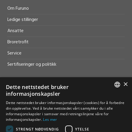
Om Furuno
Ledige stillinger
Ansatte
Broretrofit
Service
Sertifiseringer og politikk
×
Dette nettstedet bruker
informasjonskapsler
HJELP OG SUPPORT
NORWEGIAN
Dette nettstedet bruker informasjonskapsler (cookies) for å forbedre
Salg
din opplevelse. Ved å bruke nettstedet vårt samtykker du i alle
ENGLISH
informasjonskapsler i samsvar med retningslinjene våre for
Kontakt
informasjonskapsler.
Les mer
STRENGT NØDVENDIG
YTELSE