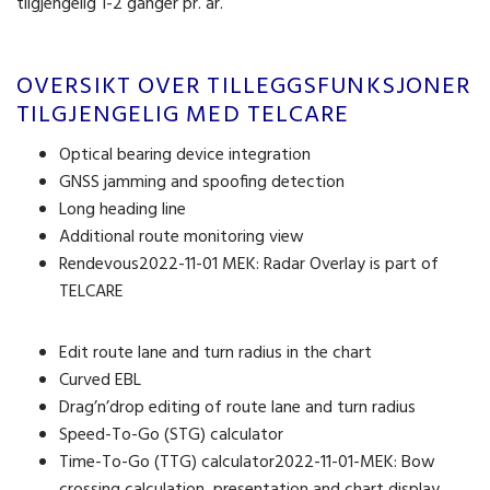
tilgjengelig 1-2 ganger pr. år.
OVERSIKT OVER TILLEGGSFUNKSJONER
TILGJENGELIG MED TELCARE
Optical bearing device integration
GNSS jamming and spoofing detection
Long heading line
Additional route monitoring view
Rendevous2022-11-01 MEK: Radar Overlay is part of
TELCARE
Edit route lane and turn radius in the chart
Curved EBL
Drag’n’drop editing of route lane and turn radius
Speed-To-Go (STG) calculator
Time-To-Go (TTG) calculator2022-11-01-MEK: Bow