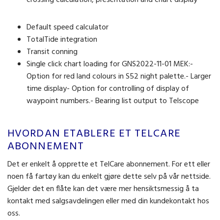
crossing calculation, presentation and chart display
Default speed calculator
TotalTide integration
Transit conning
Single click chart loading for GNS2022-11-01 MEK:-
Option for red land colours in S52 night palette.- Larger
time display- Option for controlling of display of
waypoint numbers.- Bearing list output to Telscope
HVORDAN ETABLERE ET TELCARE
ABONNEMENT
Det er enkelt å opprette et TelCare abonnement. For ett eller
noen få fartøy kan du enkelt gjøre dette selv på vår nettside.
Gjelder det en flåte kan det være mer hensiktsmessig å ta
kontakt med salgsavdelingen eller med din kundekontakt hos
oss.