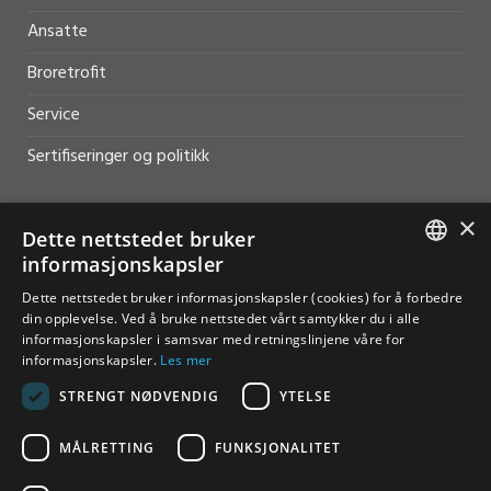
Ansatte
Broretrofit
Service
Sertifiseringer og politikk
×
Dette nettstedet bruker
informasjonskapsler
HJELP OG SUPPORT
NORWEGIAN
Dette nettstedet bruker informasjonskapsler (cookies) for å forbedre
din opplevelse. Ved å bruke nettstedet vårt samtykker du i alle
Salg
ENGLISH
informasjonskapsler i samsvar med retningslinjene våre for
informasjonskapsler.
Les mer
Kontakt
STRENGT NØDVENDIG
YTELSE
MÅLRETTING
FUNKSJONALITET