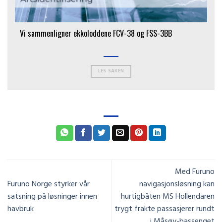
Vi sammenligner ekkoloddene FCV-38 og FSS-3BB
LES SAKEN
Med Furuno
Furuno Norge styrker vår
navigasjonsløsning kan
satsning på løsninger innen
hurtigbåten MS Hollendaren
havbruk
trygt frakte passasjerer rundt
i Måsøy-bassenget