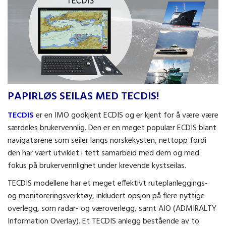
Papirløs seilas med TECDIS!
PAPIRLØS SEILAS MED TECDIS!
TECDIS
er en IMO godkjent ECDIS og er kjent for å være være
særdeles brukervennlig. Den er en meget populær ECDIS blant
navigatørene som seiler langs norskekysten, nettopp fordi
den har vært utviklet i tett samarbeid med dem og med
fokus på brukervennlighet under krevende kystseilas.
TECDIS modellene har et meget effektivt ruteplanleggings-
og monitoreringsverktøy, inkludert opsjon på flere nyttige
overlegg, som radar- og væroverlegg, samt AIO (ADMIRALTY
Information Overlay). Et TECDIS anlegg bestående av to