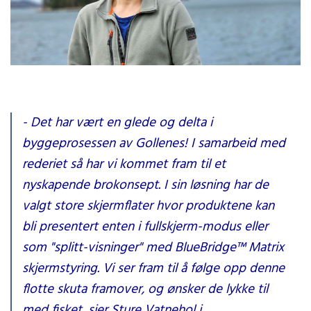
Sture Vatnehol i Marinelektronikk takker for leveransen og
kommisjoneringen, og er alltid klar for serviceoppdrag ved behov!
- Det har vært en glede og delta i
byggeprosessen av Gollenes! I samarbeid med
rederiet så har vi kommet fram til et
nyskapende brokonsept. I sin løsning har de
valgt store skjermflater hvor produktene kan
bli presentert enten i fullskjerm-modus eller
som "splitt-visninger" med BlueBridge™ Matrix
skjermstyring. Vi ser fram til å følge opp denne
flotte skuta framover, og ønsker de lykke til
med fisket, sier Sture Vatnehol i