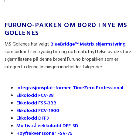
FURUNO-PAKKEN OM BORD I NYE MS
GOLLENES
MS Gollenes har valgt
BlueBridge™ Matrix skjermstyring
som bidrar til en ryddig bro og optimal utnyttelse av de store
skjermflatene på denne broen! Furuno bropakken som er
integrert i denne løsningen inneholder følgende
:
Integrasjonsplattformen TimeZero Professional
Ekkolodd FCV-38
Ekkolodd FSS-3BB
Ekkolodd FCV-1900
Ekkolodd DFF3
Multistråleekkolodd DFF-3D
Høyfrekvenssonar FSV-75