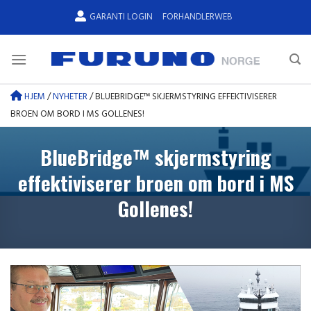
Skip
GARANTI LOGIN
FORHANDLERWEB
to
content
HJEM
/
NYHETER
/
BLUEBRIDGE™ SKJERMSTYRING EFFEKTIVISERER
BROEN OM BORD I MS GOLLENES!
BlueBridge™ skjermstyring
effektiviserer broen om bord i MS
Gollenes!