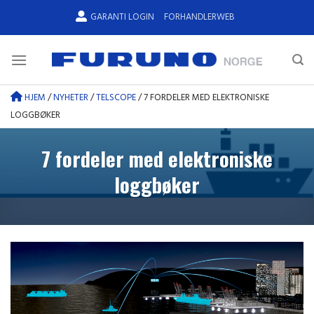
Skip
GARANTI LOGIN
FORHANDLERWEB
to
content
HJEM
/
NYHETER
/
TELSCOPE
/
7 FORDELER MED ELEKTRONISKE
LOGGBØKER
7 fordeler med elektroniske
loggbøker