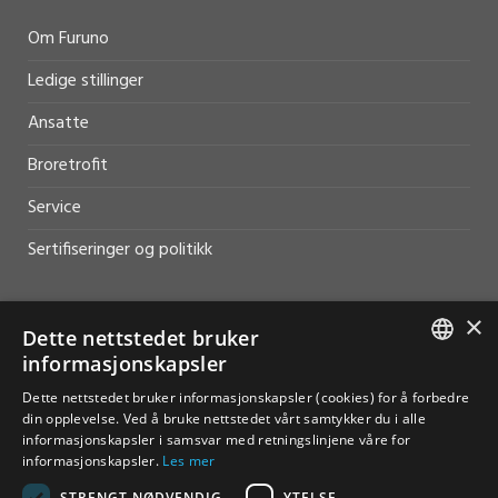
Om Furuno
Ledige stillinger
Ansatte
Broretrofit
Service
Sertifiseringer og politikk
×
Dette nettstedet bruker
informasjonskapsler
HJELP OG SUPPORT
NORWEGIAN
Dette nettstedet bruker informasjonskapsler (cookies) for å forbedre
Salg
din opplevelse. Ved å bruke nettstedet vårt samtykker du i alle
ENGLISH
informasjonskapsler i samsvar med retningslinjene våre for
Kontakt
informasjonskapsler.
Les mer
STRENGT NØDVENDIG
YTELSE