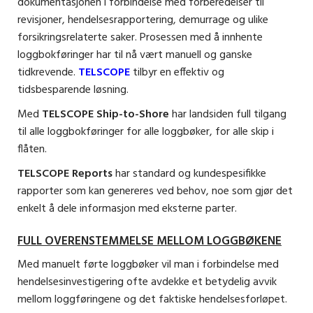
dokumentasjonen i forbindelse med forberedelser til
revisjoner, hendelsesrapportering, demurrage og ulike
forsikringsrelaterte saker. Prosessen med å innhente
loggbokføringer har til nå vært manuell og ganske
tidkrevende.
TELSCOPE
tilbyr en effektiv og
tidsbesparende løsning.
Med
TELSCOPE Ship-to-Shore
har landsiden full tilgang
til alle loggbokføringer for alle loggbøker, for alle skip i
flåten.
TELSCOPE Reports
har standard og kundespesifikke
rapporter som kan genereres ved behov, noe som gjør det
enkelt å dele informasjon med eksterne parter.
FULL OVERENSTEMMELSE MELLOM LOGGBØKENE
Med manuelt førte loggbøker vil man i forbindelse med
hendelsesinvestigering ofte avdekke et betydelig avvik
mellom loggføringene og det faktiske hendelsesforløpet.