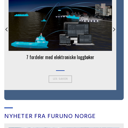
7 fordeler med elektroniske loggbøker
N
LES SAKEN
NYHETER FRA FURUNO NORGE